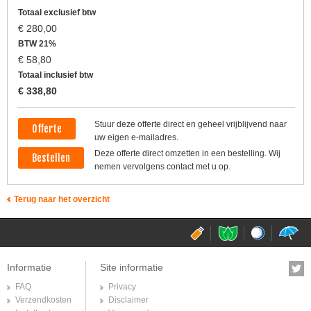
Totaal exclusief btw
€
280,00
BTW 21%
€
58,80
Totaal inclusief btw
€
338,80
Stuur deze offerte direct en geheel vrijblijvend naar
Offerte
uw eigen e-mailadres.
Deze offerte direct omzetten in een bestelling. Wij
Bestellen
nemen vervolgens contact met u op.
Terug naar het overzicht
usbsite.nl
pepermuntsite.
golfballe
p
Informatie
Site informatie
FAQ
Privacy
Verzendkosten
Disclaimer