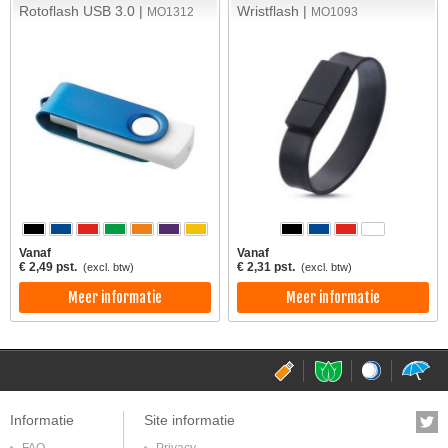
Rotoflash USB 3.0 |
Wristflash |
MO1312
MO1093
Vanaf
Vanaf
€ 2,49 pst.
€ 2,31 pst.
(excl. btw)
(excl. btw)
Meer informatie
Meer informatie
usbsite.nl
pepermuntsite.
golfballe
p
Informatie
Site informatie
FAQ
Privacy