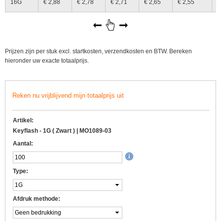
16G
€ 2,88
€ 2,78
€ 2,71
€ 2,65
€ 2,55
€
Prijzen zijn per stuk excl. startkosten, verzendkosten en BTW. Bereken
hieronder uw exacte totaalprijs.
Reken nu vrijblijvend mijn totaalprijs uit
Artikel:
Keyflash - 1G ( Zwart ) | MO1089-03
Aantal:
Type:
Afdruk methode: