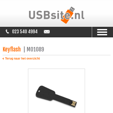
023 540 4994
info@usbsite.nl
Keyflash
| MO1089
Terug naar het overzicht