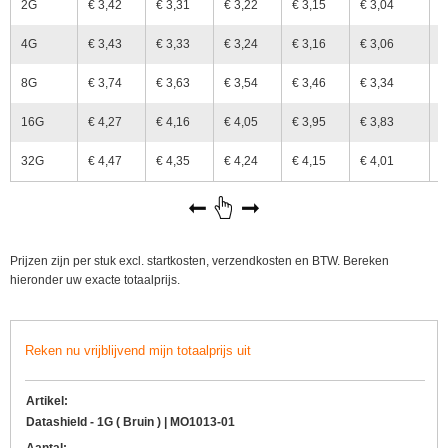
2G
€ 3,42
€ 3,31
€ 3,22
€ 3,15
€ 3,04
€
4G
€ 3,43
€ 3,33
€ 3,24
€ 3,16
€ 3,06
€
8G
€ 3,74
€ 3,63
€ 3,54
€ 3,46
€ 3,34
€
16G
€ 4,27
€ 4,16
€ 4,05
€ 3,95
€ 3,83
€
32G
€ 4,47
€ 4,35
€ 4,24
€ 4,15
€ 4,01
€
Prijzen zijn per stuk excl. startkosten, verzendkosten en BTW. Bereken
hieronder uw exacte totaalprijs.
Reken nu vrijblijvend mijn totaalprijs uit
Artikel:
Datashield - 1G ( Bruin ) | MO1013-01
Aantal: