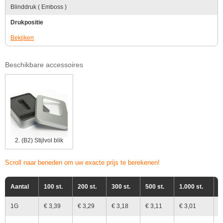
Blinddruk ( Emboss )
Drukpositie
Bekijken
Beschikbare accessoires
2. (B2) Stijlvol blik
Scroll naar beneden om uw exacte prijs te berekenen!
Aantal
100 st.
200 st.
300 st.
500 st.
1.000 st.
2
1G
€ 3,39
€ 3,29
€ 3,18
€ 3,11
€ 3,01
€