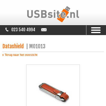
023 540 4994
info@usbsite.nl
Datashield
| MO1013
Terug naar het overzicht